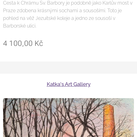
Cesta k Chrámu Sv. Barbory je podobně jako Karlův most v
Praze zdobena krásnými sochami a sousošími. Toto je
pohled na věž Jezuitské koleje a jedno ze sousoší v
Barborské ulici.
4 100,00
Kč
Katka's Art Gallery