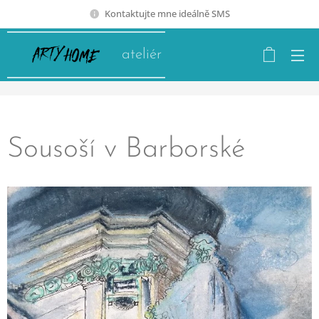
Kontaktujte mne ideálně SMS
ateliér
Sousoší v Barborské