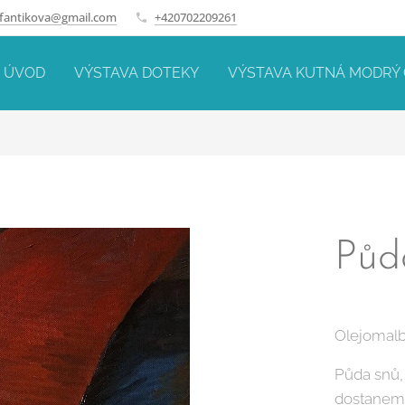
.fantikova@gmail.com
+420702209261
ÚVOD
VÝSTAVA DOTEKY
VÝSTAVA KUTNÁ MODRÝ
Půda
Olejomalb
Půda snů,
dostaneme