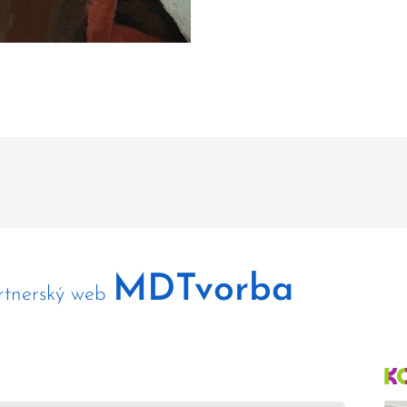
MDTvorba
rtnerský web