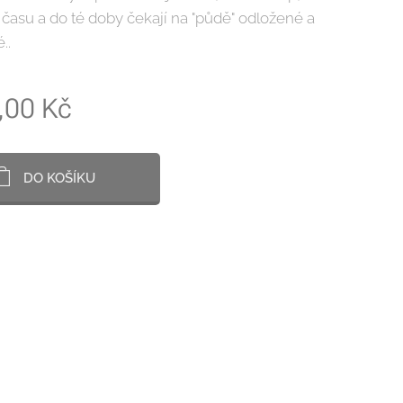
 času a do té doby čekají na "půdě" odložené a
..
,00
Kč
DO KOŠÍKU