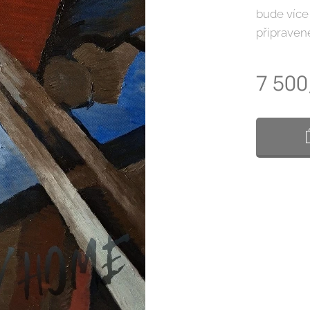
bude více
připravené
7 500