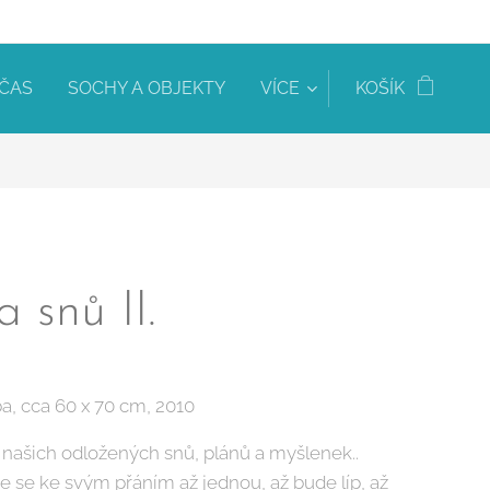
 ČAS
SOCHY A OBJEKTY
VÍCE
KOŠÍK
 snů II.
a, cca 60 x 70 cm, 2010
 našich odložených snů, plánů a myšlenek..
 se ke svým přáním až jednou, až bude líp, až