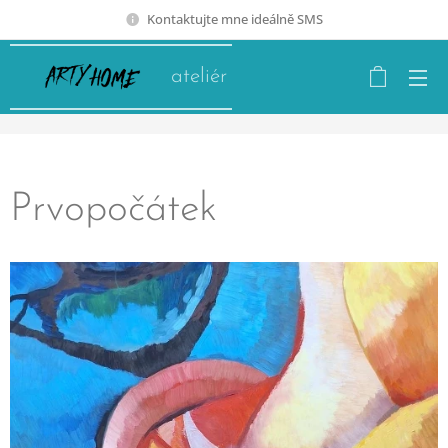
Kontaktujte mne ideálně SMS
ateliér
Prvopočátek