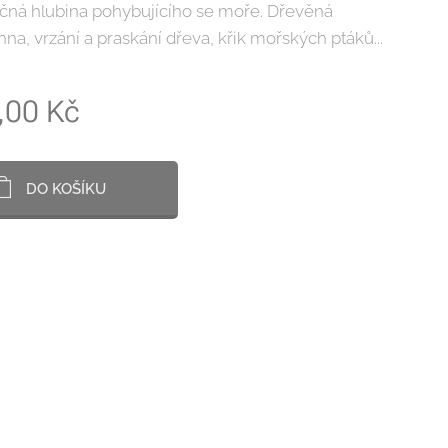
čná hlubina pohybujícího se moře. Dřevěná
hna, vrzání a praskání dřeva, křik mořských ptáků...
,00
Kč
DO KOŠÍKU