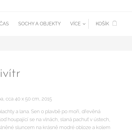
 ČAS
SOCHY A OBJEKTY
VÍCE
KOŠÍK
ivítr
a, cca 40 x 50 cm, 2015
lachty a lana. Sen o plavbě po moři, dřevěná
loď houpající se na vlnách, slaná pachuť v ústech,
oslněné sluncem na krásně modré obloze a kolem