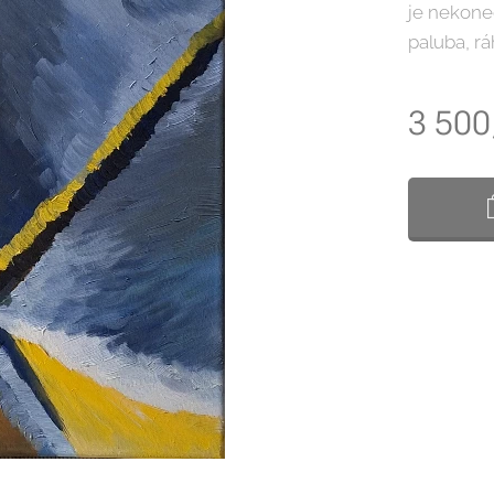
je nekone
paluba, rá
3 500