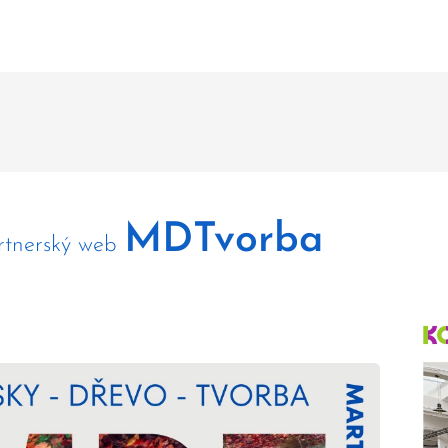
MDTvorba
rtnerský web