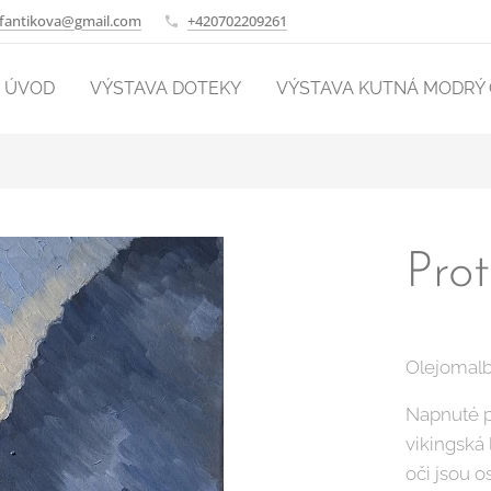
.fantikova@gmail.com
+420702209261
ÚVOD
VÝSTAVA DOTEKY
VÝSTAVA KUTNÁ MODRÝ
Prot
Olejomalb
Napnuté p
vikingská 
oči jsou 