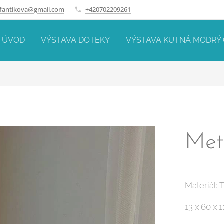
.fantikova@gmail.com
+420702209261
ÚVOD
VÝSTAVA DOTEKY
VÝSTAVA KUTNÁ MODRÝ
Met
Materiál: 
13 x 60 x 