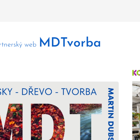
MDTvorba
rtnerský web