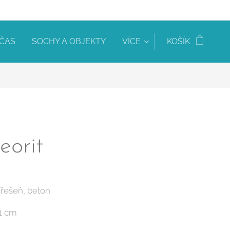
 ČAS
SOCHY A OBJEKTY
VÍCE
KOŠÍK
eorit
Třešeň, beton
11 cm