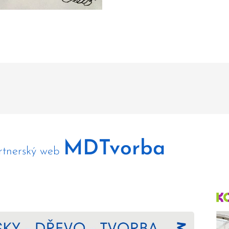
MDTvorba
rtnerský web