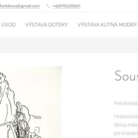
.fantikova@gmail.com
+420702209261
ÚVOD
VÝSTAVA DOTEKY
VÝSTAVA KUTNÁ MODRÝ
Sou
Perokresb
Historick
Skica měs
po krásác