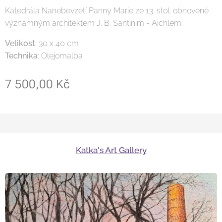
Katedrála Nanebevzetí Panny Marie ze 13. stol. obnovené
významným architektem J. B. Santinim - Aichlem.
Velikost
: 30 x 40 cm
Technika
: Olejomalba
7 500,00
Kč
Katka's Art Gallery