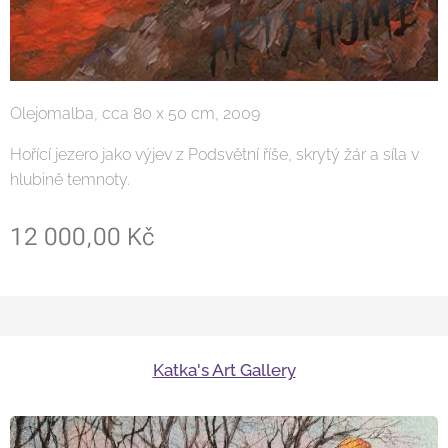
Olejomalba, cca 80 x 50 cm, 2009
Hořící jezero jako výjev z Podsvětní říše, skrytý žár a síla v
hlubině temnoty.
12 000,00
Kč
Katka's Art Gallery