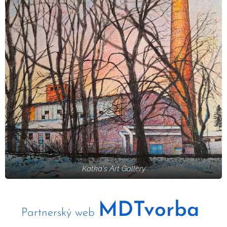
Katka's Art Gallery
MDTvorba
Partnerský web