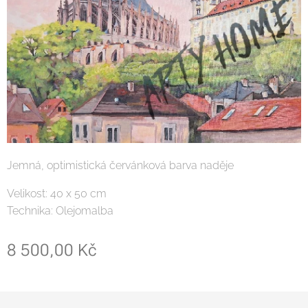
Jemná, optimistická červánková barva naděje
Velikost: 40 x 50 cm
Technika: Olejomalba
8 500,00
Kč