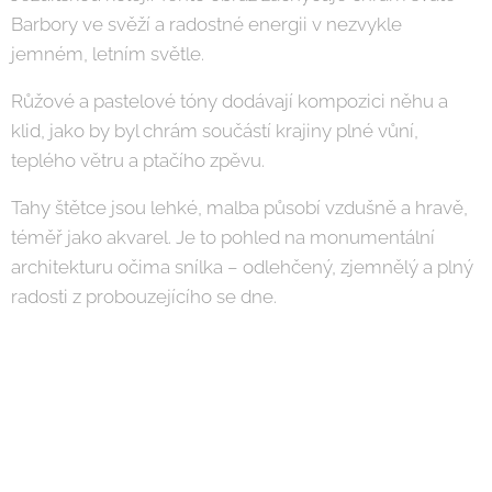
Barbory ve svěží a radostné energii v nezvykle
jemném, letním světle.
Růžové a pastelové tóny dodávají kompozici něhu a
klid, jako by byl chrám součástí krajiny plné vůní,
teplého větru a ptačího zpěvu.
Tahy štětce jsou lehké, malba působí vzdušně a hravě,
téměř jako akvarel. Je to pohled na monumentální
architekturu očima snílka – odlehčený, zjemnělý a plný
radosti z probouzejícího se dne.