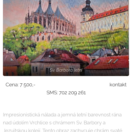
Sv. Barbora letní
Cena: 7 500,- kontakt
SMS: 702 209 261
Impresionistická nálada a jemná letní barevnost rána
nad údolím Vrchlice s chrámem Sv. Barbory a
Jezuitskou kolejí. Tento obraz zachycuje chrám svaté