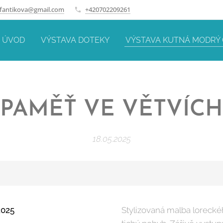
.fantikova@gmail.com
+420702209261
ÚVOD
VÝSTAVA DOTEKY
VÝSTAVA KUTNÁ MODRÝ
PAMĚŤ VE VĚTVÍCH
18.05.2025
2025
Stylizovaná malba loreck