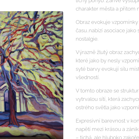
tichý pohyb. Zářivě vystupu
charakter města a přitom n
Obraz evokuje vzpomínky na
času..nabízí asociace jako 
nostalgie.
Výrazně žlutý obraz zachyc
které jako by nesly vzpom
syté barvy evokují sílu mís
všedností.
V tomto obraze se struktu
vytrvalou sítí, která zachy
ostrého světla jako vzpomí
Expresivní barevnost v kon
napětí mezi krásou a zánik
– tichá, ale hluboko zako