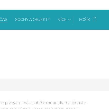
 ČAS
SOCHY A OBJEKTY
VÍCE
KOŠÍK
ého pivovaru má v sobě jemnou dramatičnost a