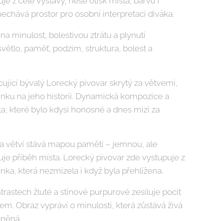
je z celé výstavy, nese otisk místa, barvu i
echává prostor pro osobní interpretaci diváka.
 minulost, bolestivou ztrátu a plynutí
světlo, paměť, podzim, struktura, bolest a
ující bývalý Lorecký pivovar skrytý za větvemi,
ínku na jeho historii. Dynamická kompozice a
ta, které bylo kdysi honosné a dnes mizí za
ra větví stává mapou paměti – jemnou, ale
cuje příběh místa. Lorecký pivovar zde vystupuje z
nka, která nezmizela i když byla přehlížena.
trastech žluté a stínové purpurové zesiluje pocit
em. Obraz vypráví o minulosti, která zůstává živá
řeněná