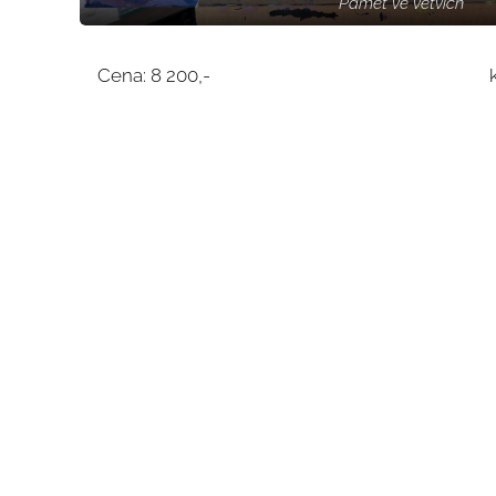
Paměť ve větvích
Cena: 8 200,- kontakt SM