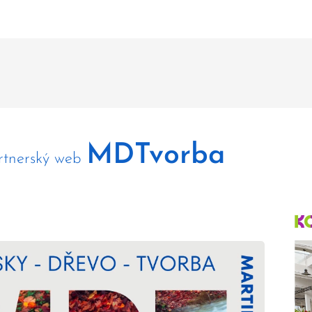
MDTvorba
rtnerský web